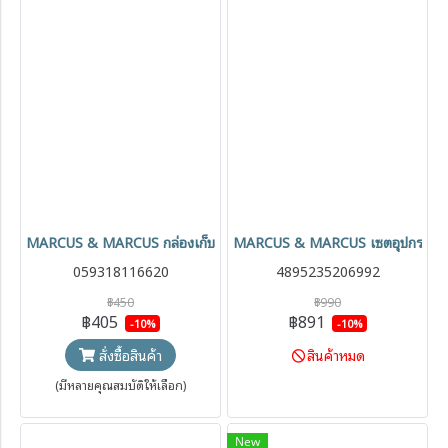
MARCUS & MARCUS กล่องเก็บอาหารสูญญากาศ Tritan air tight conta
MARCUS & MARCUS เซตอุปกรณ์ท
059318116620
4895235206992
฿450
฿990
฿405
฿891
-10%
-10%
สินค้าหมด
สั่งซื้อสินค้า
(มีหลายคุณสมบัติให้เลือก)
New