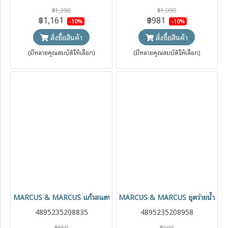
฿1,290
฿1,090
฿1,161
฿981
-10%
-10%
สั่งซื้อสินค้า
สั่งซื้อสินค้า
(มีหลายคุณสมบัติให้เลือก)
(มีหลายคุณสมบัติให้เลือก)
MARCUS & MARCUS แก้วสแตนเลสเก็บอุณหภูมิ พร้อมหลอดซิลิโคน Str
MARCUS & MARCUS ชุดว่ายน้ำเด็ก 
4895235208835
4895235208958
฿650
฿390