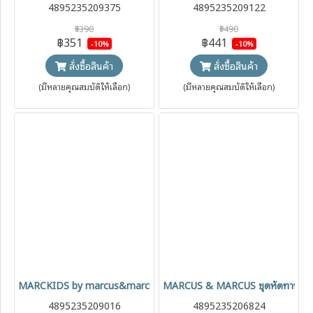
4895235209375
4895235209122
฿390
฿490
฿351
฿441
-10%
-10%
สั่งซื้อสินค้า
สั่งซื้อสินค้า
(มีหลายคุณสมบัติให้เลือก)
(มีหลายคุณสมบัติให้เลือก)
MARCKIDS by marcus&marcus หูฟังเด็ก แบบบลูทูธ ProtectedSound จ
MARCUS & MARCUS ชุดหัดทานอาหารเ
4895235209016
4895235206824