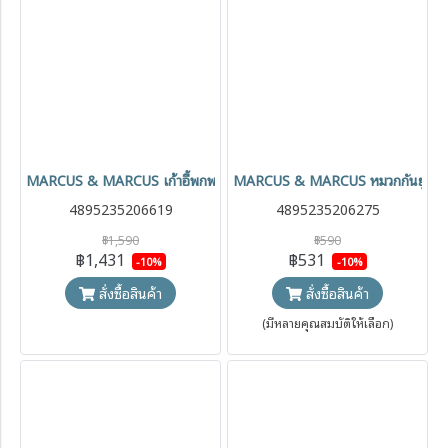
MARCUS & MARCUS เก้าอี้พกพาเด็ก On The Go Booster Seat
MARCUS & MARCUS หมวกกันยูวี 
4895235206619
4895235206275
฿1,590
฿590
฿1,431
฿531
-10%
-10%
สั่งซื้อสินค้า
สั่งซื้อสินค้า
(มีหลายคุณสมบัติให้เลือก)