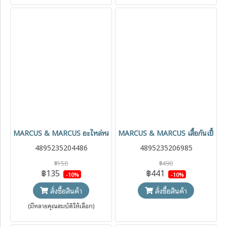
MARCUS & MARCUS อะไหล่หลอดซิลิโคน PPSU Transition Bottle สำ
MARCUS & MARCUS เสื้อกันเปื้อนแขน
4895235204486
4895235206985
฿150
฿490
฿135
฿441
-10%
-10%
สั่งซื้อสินค้า
สั่งซื้อสินค้า
(มีหลายคุณสมบัติให้เลือก)