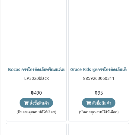
Bocas กรรไกรตัดเล็บพร้อมแว่นขยาย 7 ขวบ - ผู้ใหญ่
Grace Kids ชุดกรรไกรตัดเล็บเด็ก 4 
LP3020black
8859263060311
฿490
฿95
สั่งซื้อสินค้า
สั่งซื้อสินค้า
(มีหลายคุณสมบัติให้เลือก)
(มีหลายคุณสมบัติให้เลือก)