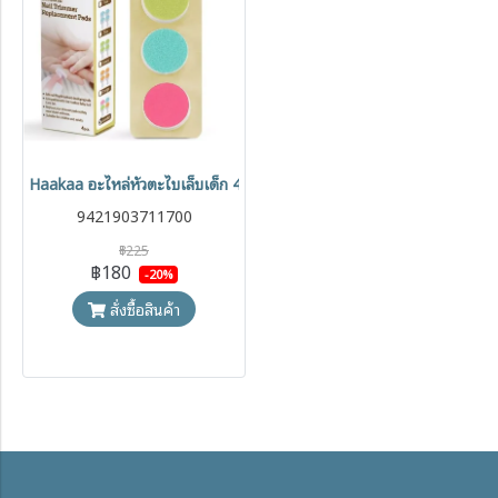
Haakaa อะไหล่หัวตะไบเล็บเด็ก 4 ชิ้น สำหรับเครื่องตะไบเล็บไฟฟ้า (ไม่รวมตั
9421903711700
฿225
฿180
-20%
สั่งซื้อสินค้า