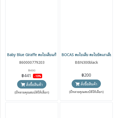
Baby Blue Giraffe ตะไบเล็บแก้วเด็กอ่อน (0+)
BOCAS ตะไบเล็บ ตะไบขัดเงาเล็บ
860000779203
BBN300black
฿490
฿200
฿441
-10%
สั่งซื้อสินค้า
สั่งซื้อสินค้า
(มีหลายคุณสมบัติให้เลือก)
(มีหลายคุณสมบัติให้เลือก)