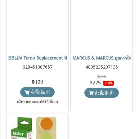
BBLUV Trimo Replacement หัวเปลี่ยนสำหรับกรรไกรตัดเล็บอัตโนมัติ
MARCUS & MARCUS ชุดกรรไกรตัดเล็
628451387657
4895235207135
฿250
฿199
฿225
-10%
สั่งซื้อสินค้า
สั่งซื้อสินค้า
(มีหลายคุณสมบัติให้เลือก)