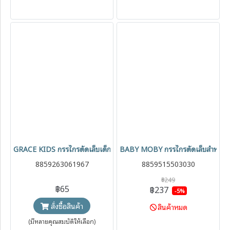
GRACE KIDS กรรไกรตัดเล็บเด็กเล็ก ปลายโค้งมน
BABY MOBY กรรไกรตัดเล็บสำหรับเด็
8859263061967
8859515503030
฿249
฿65
฿237
-5%
สั่งซื้อสินค้า
สินค้าหมด
(มีหลายคุณสมบัติให้เลือก)