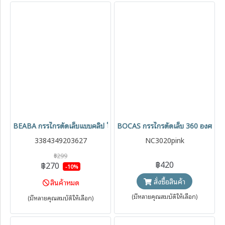
BEABA กรรไกรตัดเล็บแบบคลิป ใบมีดสแตนเลส Baby Nail Clippers
BOCAS กรรไกรตัดเล็บ 360 องศา
3384349203627
NC3020pink
฿299
฿420
฿270
-10%
สั่งซื้อสินค้า
สินค้าหมด
(มีหลายคุณสมบัติให้เลือก)
(มีหลายคุณสมบัติให้เลือก)