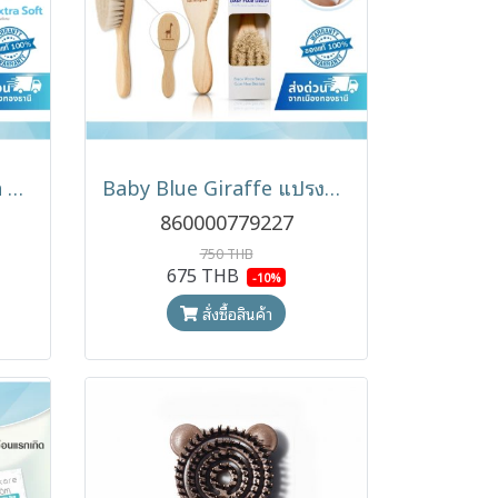
MUMMILY Baby Brush แปรงหวีผมเด็ก Beech Wood Goat Hair (0m+)
Baby Blue Giraffe แปรงหวีผมเด็ก ขนแพะแท้
860000779227
750 THB
675 THB
-10%
สั่งซื้อสินค้า