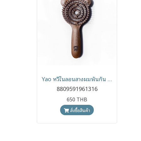
Yao หวีไนลอนสางผมพันกัน รุ่นหมีน้อยพกพามีด้าม สีไม้ธรรมชาติ
8809591961316
650 THB
สั่งซื้อสินค้า