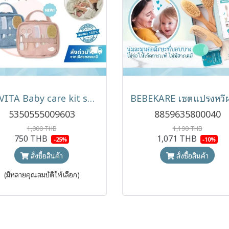
NUVITA Baby care kit set ชุดอุปกรณ์ดูแลเด็กแรกเกิดแบบพกพา
5350555009603
8859635800040
1,000 THB
1,190 THB
750 THB
1,071 THB
-25%
-10%
สั่งซื้อสินค้า
สั่งซื้อสินค้า
(มีหลายคุณสมบัติให้เลือก)