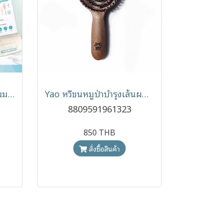
BEBEKARE เซตแปรงหวีผมสำหรับเด็กอ่อนแรกเกิด Groom Deluxe Baby Spa
Yao หวีขนหมูป่าบำรุงเส้นผม รุ่นหมีน้อยพกพามีด้าม สีไม้ธรรมชาติ
8809591961323
850 THB
สั่งซื้อสินค้า