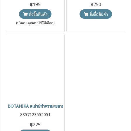
฿195
฿250
สั่งซื้อสินค้า
สั่งซื้อสินค้า
(มีหลายคุณสมบัติให้เลือก)
BOTANIKA สเปรย์ทำความสะอาดของใช้เด็ก ออร์แกนิค สูตรทีทรีออยล์ 4
8857123552051
฿225