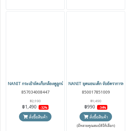
NANIT กระเป๋าจัดเก็บกล้องดูลูกน้อย Travel Case รุ่น Pro Camera Fle
NANIT ชุดนอนเด็ก จับอัตราการหาย
857034008447
850017851009
฿2,190
฿1,490
฿1,490
฿990
-32%
-34%
สั่งซื้อสินค้า
สั่งซื้อสินค้า
(มีหลายคุณสมบัติให้เลือก)