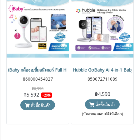
iBaby กล้องเบบี้มอนิเตอร์ Full HD 1080p รุ่น M2C พร้อม Night Vision
Hubble GoBaby Ai 4-in-1 Baby Moni
860000454827
850072711089
฿6,990
฿4,590
฿5,592
-20%
สั่งซื้อสินค้า
สั่งซื้อสินค้า
(มีหลายคุณสมบัติให้เลือก)