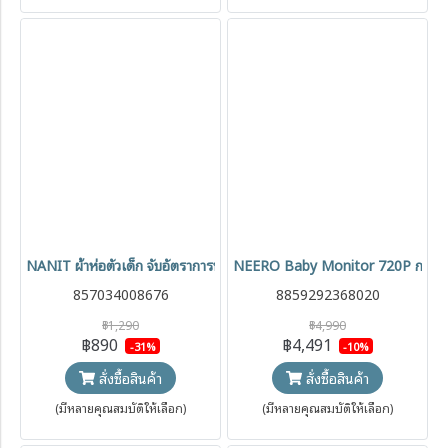
NANIT ผ้าห่อตัวเด็ก จับอัตราการหายใจลูกน้อย Breathing Wear Band
NEERO Baby Monitor 720P กล้องดูเด
857034008676
8859292368020
฿1,290
฿4,990
฿890
฿4,491
-31%
-10%
สั่งซื้อสินค้า
สั่งซื้อสินค้า
(มีหลายคุณสมบัติให้เลือก)
(มีหลายคุณสมบัติให้เลือก)