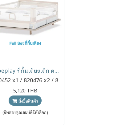
Bebeplay ที่กั้นเตียงเด็ก คอกกั้นเด็ก รุ่น Little Home
0452 x1 / 820476 x2 / 8
20483 x1
5,120 THB
สั่งซื้อสินค้า
(มีหลายคุณสมบัติให้เลือก)