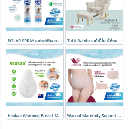
POLAR SPRAY สเปรย์ปรับอากาศ Activ Polar กลิ่นยูคาลิปตัส 280 ml
Tutti Bambini เก้าอี้โยกให้นมเด็ก พร้อมเก้าอี้วางเท้า รุ่น Jonah
Haakaa Warming Breast Massager ลดท่อน้ำนมอุดตัน
Wacoal Maternity Support Belt แผ่นพยุงครรภ์ บรรเทาปวดหลัง รุ่น WM2933