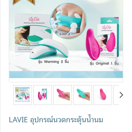
LAVIE อุปกรณ์นวดกระตุ้นน้ำนม