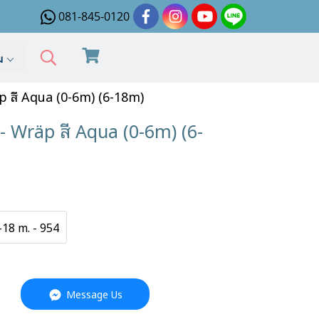
081-845-0120
ิม
p สี Aqua (0-6m) (6-18m)
- Wräp สี Aqua (0-6m) (6-
-18 m. - 954
Message Us