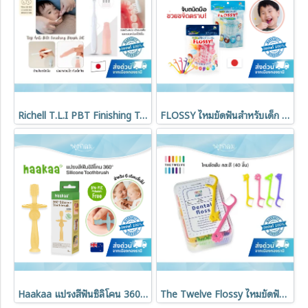
Richell T.L.I PBT Finishing Toothbrush แปรงซอกฟันเด็ก พร้อมปลอกสวมนิ้ว (4m+)
FLOSSY ไหมขัดฟันสำหรับเด็ก (60ชิ้น/ซอง)
Haakaa แปรงสีฟันซิลิโคน 360° Silicone Toothbrush
The Twelve Flossy ไหมขัดฟันสำหรับเด็ก นำเข้าจากเกาหลี เส้นไหมนุ่มพิเศษ