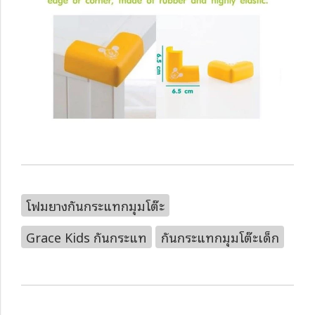
โฟมยางกันกระแทกมุมโต๊ะ
Grace Kids กันกระแท
กันกระแทกมุมโต๊ะเด็ก