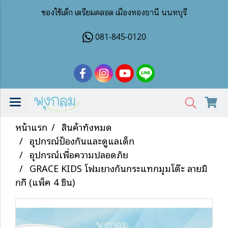
ของใช้เด็ก เตรียมคลอด เมืองทองธานี นนทบุรี
081-845-0120
หน้าแรก
สินค้าทั้งหมด
อุปกรณ์ป้องกันและดูแลเด็ก
อุปกรณ์เพื่อความปลอดภัย
GRACE KIDS โฟมยางกันกระแทกมุมโต๊ะ ลายมิ
กกี้ (แพ็ค 4 ชิ้น)