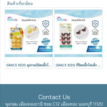
สินค้าเกี่ยวข้อง
GRACE KIDS อุปกรณ์ปิดปลั๊กไฟ ลายหมีพูห์ (แพ็ค 6 ชิ้น)
GRACE KIDS ที่ปิดปลั๊กไฟเด็ก ลายมิกกี้ (แพ็ค 6 ชิ้น)
Contact Us
พุงกลม เมืองทองธานี ซอย C12 เมืองทอง นนทบุรี 11120