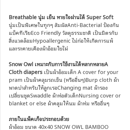
Breathable นุ่ม เย็น หายใจผ่านได้ Super Soft
นุ่มเป็นพิเศษในทุกๆ สัมผัสAnti-Bacterial ป้องกัน
แบ็คทีเรียEco Friendly วัสดุธรรมชาติ เป็นมิตรกับ
สิ่งแวดล้อมHypoallergenic ไม่ก่อให้เกิดการแพ้
และระคายเคืองผ้าอ้อมใยไผ่
Snow Owl เหมาะกับการใช้งานได้หลากหลายA
Cloth diapers
เป็นผ้าอ้อมเด็ก A cover for your
pram เป็นผ้าคลุมรถเข็น (หรืออื่นๆ)Burp cloth ผ้า
พาดบ่าสำหรับให้ลูกเรอChanging mat ผ้ารอง
เปลี่ยนชุดSwaddle ผ้าห่อตัวเด็กNursing cover or
blanket or else ผ้าคลุมให้นม ผ้าห่ม หรืออื่นๆ
ภายในแพ็คเก็จประกอบด้วย
ผ้าอ้อม ขนาด 40x40 SNOW OWL BAMBOO