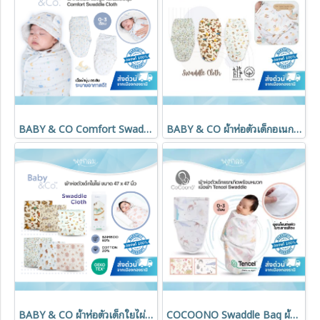
BABY & CO Comfort Swaddle Cloth ผ้าห่อตัวสำเร็จรูป ใยไผ่ Bamboo สำหรับเด็กแรกเกิด 0-3 เดือน
BABY & CO ผ้าห่อตัวเด็กอเนกประสงค์ Swaddle Cloth 0-3 เดือน Horse Collection
BABY & CO ผ้าห่อตัวเด็กใยไผ่สำเร็จรูป นุ่มพิเศษ (0-3 เดือน)
COCOONO Swaddle Bag ผ้าห่อตัวเด็กแรกเกิด Magnetic 0-3 เดือน ผ้า Tencel พร้อมหมวก