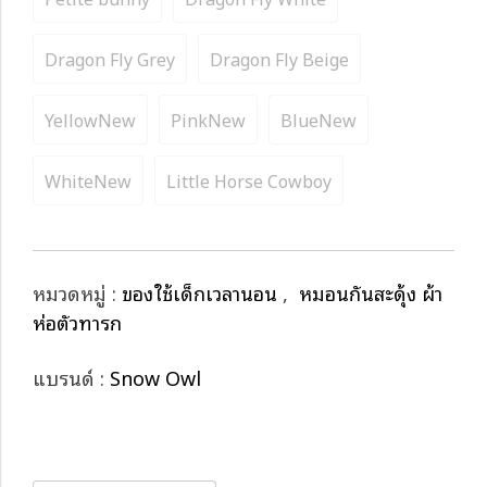
Dragon Fly Grey
Dragon Fly Beige
YellowNew
PinkNew
BlueNew
WhiteNew
Little Horse Cowboy
หมวดหมู่ :
ของใช้เด็กเวลานอน
,
หมอนกันสะดุ้ง ผ้า
ห่อตัวทารก
แบรนด์ :
Snow Owl