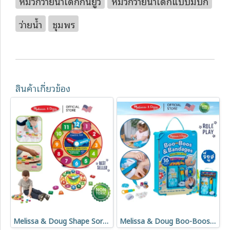
หมวกว่ายน้ำเด็กกันยูวี
หมวกว่ายน้ำเด็กแบบมีปีก
ว่ายน้ำ
ชุมพร
สินค้าเกี่ยวข้อง
Melissa & Doug Shape Sorting Clock รุ่น 8593 นาฬิกาไม้สอนเวลา พัซเซิลแยกรูปทรง เข็มนาฬิกาหมุนได้
Melissa & Doug Boo-Boos & Bandages Reusable Play Set รุ่น 50167 ชุดคุณหมอ ทำแผล พลาสเตอร์ ของเล่นปฐมพยาบาล พร้อมกล่องเก็บ