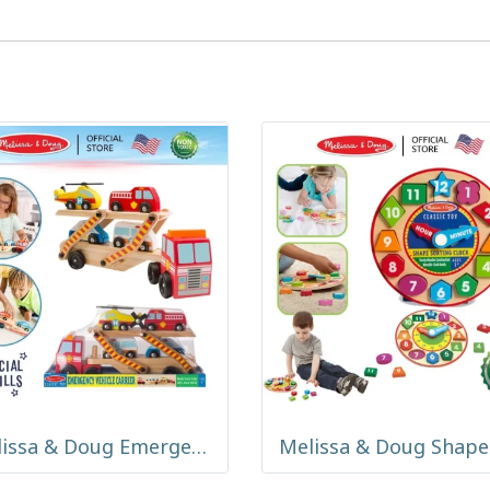
Melissa & Doug Emergency Vehicle Carrier รุ่น 4610 ชุดรถบรรทุกขนรถกู้ภัย พร้อมรถฉุกเฉินไม้ 4 คัน