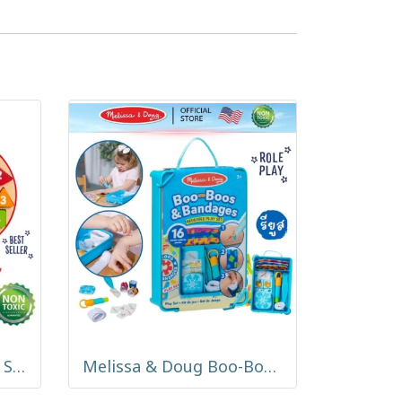
Melissa & Doug Shape Sorting Clock รุ่น 8593 นาฬิกาไม้สอนเวลา พัซเซิลแยกรูปทรง เข็มนาฬิกาหมุนได้
Melissa & Doug Boo-Boos & Bandages Reusable Play Set รุ่น 50167 ชุดคุณหมอ ทำแผล พลาสเตอร์ ของเล่นปฐมพยาบาล พร้อมกล่องเก็บ