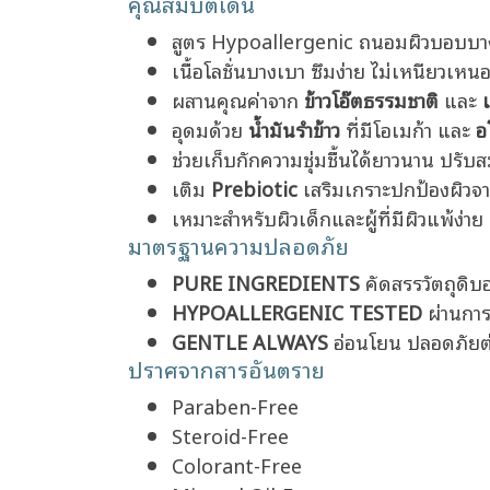
คุณสมบัติเด่น
สูตร Hypoallergenic ถนอมผิวบอบบาง
เนื้อโลชั่นบางเบา ซึมง่าย ไม่เหนียวเห
ผสานคุณค่าจาก
ข้าวโอ๊ตธรรมชาติ
และ
อุดมด้วย
น้ำมันรำข้าว
ที่มีโอเมก้า และ
อ
ช่วยเก็บกักความชุ่มชื้นได้ยาวนาน ปรับ
เติม
Prebiotic
เสริมเกราะปกป้องผิวจ
เหมาะสำหรับผิวเด็กและผู้ที่มีผิวแพ้ง่าย 
มาตรฐานความปลอดภัย
PURE INGREDIENTS
คัดสรรวัตถุดิ
HYPOALLERGENIC TESTED
ผ่านกา
GENTLE ALWAYS
อ่อนโยน ปลอดภัยต่
ปราศจากสารอันตราย
Paraben-Free
Steroid-Free
Colorant-Free