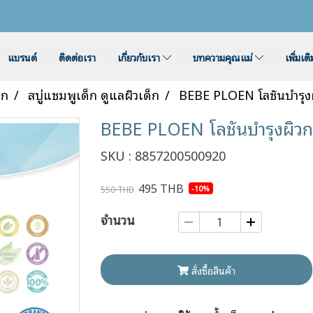
แบรนด์
ติดต่อเรา
เกี่ยวกับเรา
บทความคุณแม่
เพิ่มเต
็ก
สบู่แชมพูเด็ก ดูแลผิวเด็ก
BEBE PLOEN โลชันบำรุงผ
BEBE PLOEN โลชันบำรุงผิวกา
SKU : 8857200500920
495 THB
-10%
550 THB
จำนวน
สั่งซื้อสินค้า