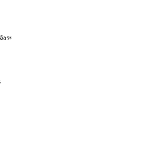
อิสระ
s