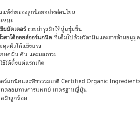
แพ้ง่ายของลูกน้อยอย่างอ่อนโยน
นอะหนะ
เชียบัตเตอร์
ช่วยบำรุงผิวให้นุ่มชุ่มชื้น
โวคาโด้ออยล์ออร์แกนิค
ที่เต็มไปด้วยวิตามินและสารต้านอนุมูล
สมดุลผิวให้แข็งแรง
ากผดผื่น คัน และมลภาวะ
ใช้ได้ตั้งแต่แรกเกิด
บออร์แกนิคและพืชธรรมชาติ Certified Organic Ingredient
รทดสอบทางการแพทย์ มาตรฐานญี่ปุ่น
อผิวลูกน้อย