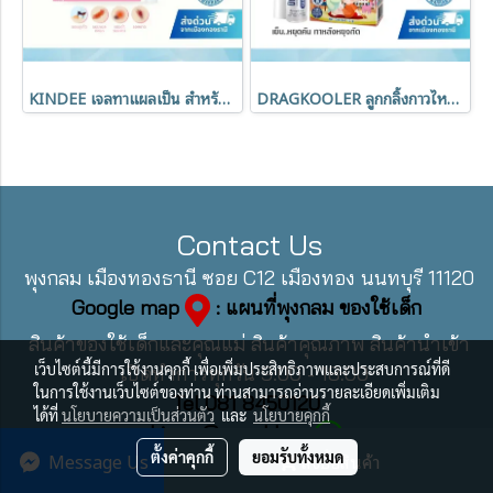
KINDEE เจลทาแผลเป็น สำหรับเด็กแรกเกิด 10g บำรุงผิว Organic Dragon’s Blood
DRAGKOOLER ลูกกลิ้งกาวไหม ลดรอยแดงรอยดำ (6m+)
Contact Us
พุงกลม เมืองทองธานี ซอย C12 เมืองทอง นนทบุรี 11120
Google map
: แผนที่พุงกลม ของใช้เด็ก
สินค้าของใช้เด็กและคุณแม่ สินค้าคุณภาพ สินค้านำเข้า
เว็บไซต์นี้มีการใช้งานคุกกี้ เพื่อเพิ่มประสิทธิภาพและประสบการณ์ที่ดี
เปิดทำการทุกวัน 9:00 - 18:00
ในการใช้งานเว็บไซต์ของท่าน ท่านสามารถอ่านรายละเอียดเพิ่มเติม
Tel 081 8450120
ได้ที่
นโยบายความเป็นส่วนตัว
และ
นโยบายคุกกี้
Line : @pungklom
Message Us
ตั้งค่าคุกกี้
ยอมรับทั้งหมด
สั่งซื้อสินค้า