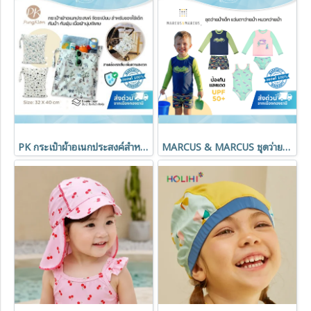
PK กระเป๋าผ้าอเนกประสงค์สำหรับของใช้เด็ก จัดระเบียบสิ่งของพกพา ลายมินิมอล
MARCUS & MARCUS ชุดว่ายน้ำเด็กแขนยาว 2 ชิ้น UPF 50+ พร้อมแว่นตาว่ายน้ำและหมวกว่ายน้ำ