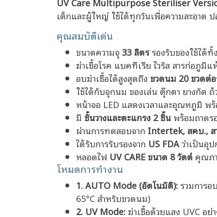
UV Care Multipurpose Steriliser Versio
เด็กและผู้ใหญ่ ใช้ได้ทุกวันเพื่อความสะอาด ป
คุณสมบัติเด่น
ขนาดความจุ
33 ลิตร
รองรับของใช้ได้ทั
ฆ่าเชื้อโรค แบคทีเรีย ไวรัส สารก่อภูมิแพ
อบฆ่าเชื้อได้สูงสุดถึง
ขวดนม 20 ขวดต่
ใช้ได้กับจุกนม ของเล่น ตุ๊กตา ยางกัด ถ
หน้าจอ LED แสดงเวลาและอุณหภูมิ พ
มี
ชั้นวางและตะแกรง 2 ชิ้น
พร้อมถาดรอง
ผ่านการทดสอบจาก
Intertek, สคบ., ส
ได้รับการรับรองจาก
US FDA
ว่าเป็นอุ
หลอดไฟ
UV CARE ขนาด 8 วัตต์
คุณภา
โหมดการทำงาน
1. AUTO Mode (อัตโนมัติ):
รวมการอบแห
65°C สำหรับขวดนม)
2. UV Mode:
ฆ่าเชื้อด้วยแสง UVC อย่าง