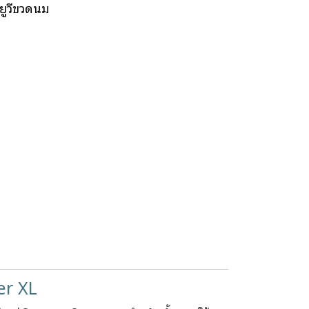
บยูวีขวดนม
er XL