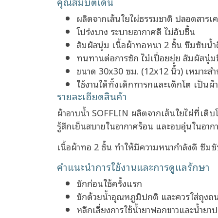
คุณสมบัติเด่น
ผลิตจากเส้นใยไผ่ธรรมชาติ ปลอดสารเค
โปร่งบาง ระบายอากาศดี ไม่อับชื้น
สัมผัสนุ่ม เนื้อผ้าทอหนา 2 ชั้น ซึมซับน้ำ
ทนทานต่อการซัก ไม่เปื่อยยุ่ย สัมผัสนุ่มขึ
ขนาด 30x30 ซม. (12x12 นิ้ว) เหมาะสำหร
ใช้งานได้ทั้งเด็กทารกและเด็กโต เป็นผ้
รายละเอียดสินค้า
ผ้าอาบน้ำ SOFFLIN ผลิตจากเส้นใยไผ่ที่เติบโ
รู้สึกเย็นสบายในอากาศร้อน และอบอุ่นในอา
เนื้อผ้าทอ 2 ชั้น ทำให้มีความหนากำลังดี ซึมซั
คำแนะนำการใช้งานและการดูแลรักษา
ซักก่อนใช้ครั้งแรก
ซักด้วยน้ำอุณหภูมิปกติ และควรใส่ถุงถนอ
หลีกเลี่ยงการใช้น้ำยาฟอกขาวและน้ำยาปร