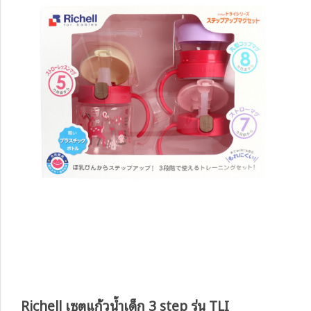
Richell เซตแก้วน้ำเด็ก 3 step รุ่น TLI