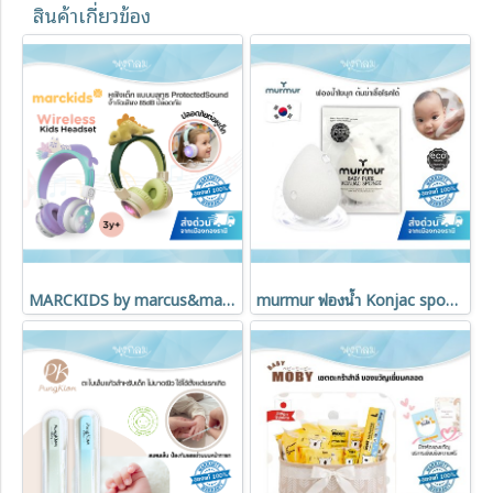
สินค้าเกี่ยวข้อง
MARCKIDS by marcus&marcus หูฟังเด็ก แบบบลูทูธ ProtectedSound จำกัดเสียง 85dB ปลอดภัย มีไมค์
murmur ฟองน้ำ Konjac sponge