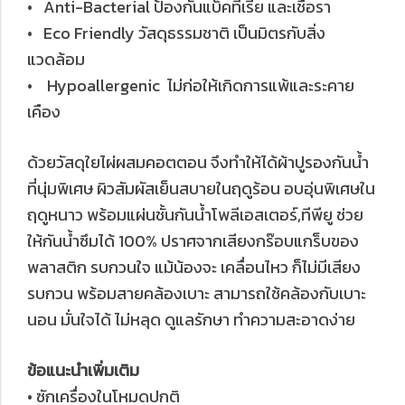
• Anti-Bacterial ป้องกันแบ็คทีเรีย และเชื้อรา
• Eco Friendly วัสดุธรรมชาติ เป็นมิตรกับสิ่ง
แวดล้อม
• Hypoallergenic ไม่ก่อให้เกิดการแพ้และระคาย
เคือง
ด้วยวัสดุใยไผ่ผสมคอตตอน จึงทำให้ได้ผ้าปูรองกันน้ำ
ที่นุ่มพิเศษ ผิวสัมผัสเย็นสบายในฤดูร้อน อบอุ่นพิเศษใน
ฤดูหนาว พร้อมแผ่นชั้นกันน้ำโพลีเอสเตอร์,ทีพียู ช่วย
ให้กันน้ำซึมได้ 100% ปราศจากเสียงกร๊อบแกร็บของ
พลาสติก รบกวนใจ แม้น้องจะ เคลื่อนไหว ก็ไม่มีเสียง
รบกวน พร้อมสายคล้องเบาะ สามารถใช้คล้องกับเบาะ
นอน มั่นใจได้ ไม่หลุด ดูแลรักษา ทำความสะอาดง่าย
ข้อแนะนำเพิ่มเติม
• ซักเครื่องในโหมดปกติ