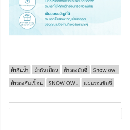
ผ้ากันน้ำ
ผ้ากันเปื้อน
ผ้ารองซับฉี่
Snow owl
ผ้ารองกันเปื้อน
SNOW OWL
แผ่นรองซับฉี่