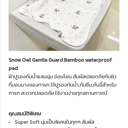
Snow Owl Gentle Guard Bamboo waterproof
pad
ผ้าปูรองกันน้ำแสนนุ่ม อ่อนโยน สัมผัสปลอดภัยกับผิว
ที่บอบบางของทารก ใช้ปูรองกันน้ำ,กันซึม,กันฉี่สำหรับ
ทารก สะดวกปลอดภัย ใช้งานง่ายทุกสถานการณ์
คุณสมบัติพิเศษ
• Super Soft นุ่มเป็นพิเศษในทุกๆ สัมผัส