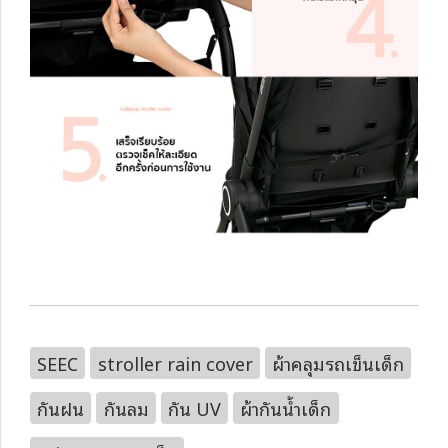
SEEC
stroller rain cover
ผ้าคลุมรถเข็นเด็ก
กันฝน
กันลม
กัน UV
ผ้ากันน้ำเด็ก