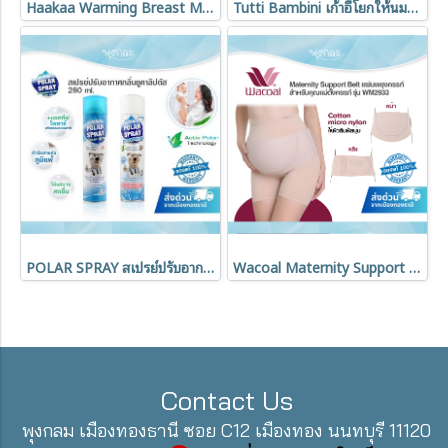
Haakaa Warming Breast Massager ลดท่อน้ำนมอุดตัน
Tutti Bambini เก้าอี้โยกให้นมเด็ก พร้อมเก้าอี้วางเท้า รุ่น Jonah
POLAR SPRAY สเปรย์ปรับอากาศ Activ Polar กลิ่นยูคาลิปตัส 280 ml
Wacoal Maternity Support Belt แผ่นพยุงครรภ์ บรรเทาปวดหลัง รุ่น WM2933
Contact Us
พุงกลม เมืองทองธานี ซอย C12 เมืองทอง นนทบุรี 11120