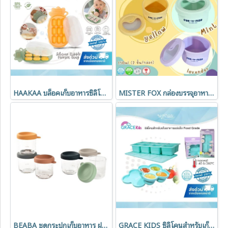
HAAKAA บล็อคเก็บอาหารซิลิโคน Silicone Nibble Freezer Tray
MISTER FOX กล่องบรรจุอาหารซิลิโคน พร้อมฝาปิด ขนาด 150ml.
BEABA ชุดกระปุกเก็บอาหาร ฝาปิดสูญญากาศ 6 ชิ้น 250ml.
GRACE KIDS ซิลิโคนสำหรับเก็บอาหารแช่แข็ง Food Grade