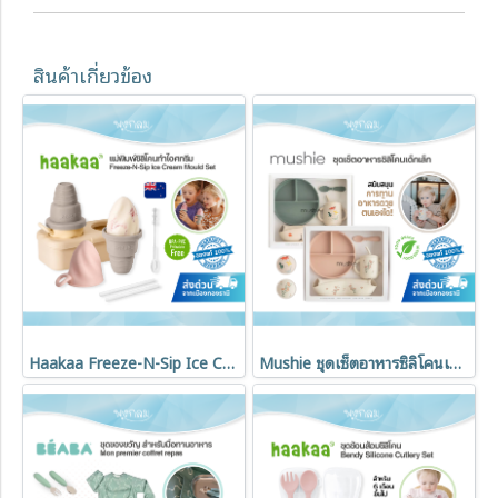
สินค้าเกี่ยวข้อง
Haakaa Freeze-N-Sip Ice Cream Mould Set แม่พิมพ์ซิลิโคนทำไอศกรีมเด็ก Food Grade Silicone 100%
Mushie ชุดเซ็ตอาหารซิลิโคนเด็กเล็ก อุปกรณ์หัดทานสำหรับเด็ก (Food Grade)