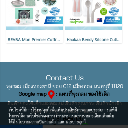
BEABA Mon Premier Coffret Repas ชุดของขวัญมื้ออาหารเด็ก 4 ชิ้น พร้อมจานสเตนเลส ช้อนส้อม และผ้ากันเปื้อน
Haakaa Bendy Silicone Cutlery Set ชุดช้อนส้อมซิลิโคน
Contact Us
พุงกลม เมืองทองธานี ซอย C12 เมืองทอง นนทบุรี 11120
Google map
: แผนที่พุงกลม ของใช้เด็ก
สินค้าของใช้เด็กและคุณแม่ สินค้าคุณภาพ สินค้านำเข้า
เว็บไซต์นี้มีการใช้งานคุกกี้ เพื่อเพิ่มประสิทธิภาพและประสบการณ์ที่ดี
เปิดทำการทุกวัน 9:00 - 18:00
ในการใช้งานเว็บไซต์ของท่าน ท่านสามารถอ่านรายละเอียดเพิ่มเติม
Tel 081 8450120
ได้ที่
นโยบายความเป็นส่วนตัว
และ
นโยบายคุกกี้
Line : @pungklom