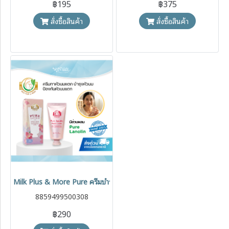
฿195
฿375
สั่งซื้อสินค้า
สั่งซื้อสินค้า
Milk Plus & More Pure ครีมบำรุงหัวนมแตก ช่วยบรรเทาอาการหัวนมแห้ง
8859499500308
฿290