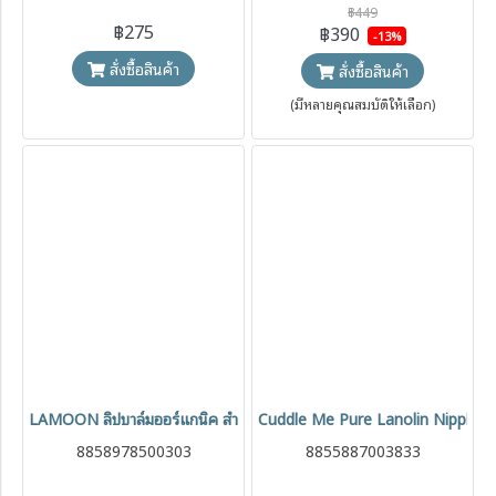
฿449
฿275
฿390
-13%
สั่งซื้อสินค้า
สั่งซื้อสินค้า
(มีหลายคุณสมบัติให้เลือก)
LAMOON ลิปบาล์มออร์แกนิค สำหรับทาหัวนมและริมฝีปาก 10g
Cuddle Me Pure Lanolin Nipple C
8858978500303
8855887003833