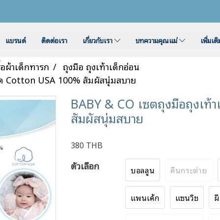
แบรนด์
ติดต่อเรา
เกี่ยวกับเรา
บทความคุณแม่
เพิ่มเต
ื้อผ้าเด็กทารก
ถุงมือ ถุงเท้าเด็กอ่อน
ิด Cotton USA 100% สัมผัสนุ่มสบาย
BABY & CO เซตถุงมือถุงเท้
สัมผัสนุ่มสบาย
380 THB
ตัวเลือก
บอลลูน
คืนกระต่าย
แพนเค้ก
แซนวิช
ผ