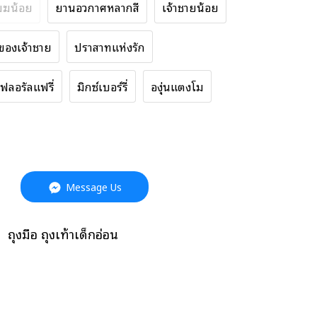
มฆน้อย
ยานอวกาศหลากสี
เจ้าชายน้อย
ของเจ้าชาย
ปราสาทแห่งรัก
ฟลอรัลแฟรี่
มิกซ์เบอร์รี่
องุ่นแตงโม
Message Us
,
ถุงมือ ถุงเท้าเด็กอ่อน