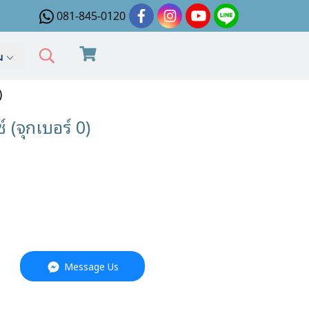
081-845-0120
ิม
)
(จุกเบอร์ 0)
Message Us