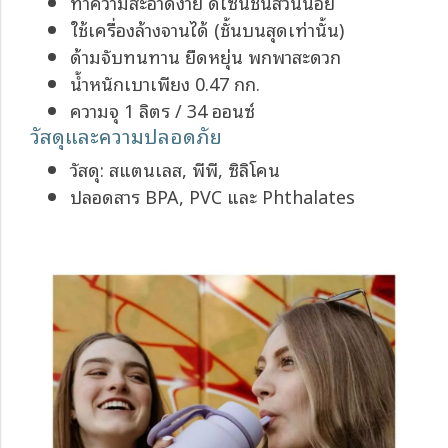
ทำความสะอาดง่าย ดีไซน์ชิ้นส่วนน้อย
ใช้เครื่องล้างจานได้ (ชั้นบนสุดเท่านั้น)
ด้ามจับทนทาน ยืดหยุ่น พกพาสะดวก
น้ำหนักเบาเพียง 0.47 กก.
ความจุ 1 ลิตร / 34 ออนซ์
วัสดุและความปลอดภัย
วัสดุ: สแตนเลส, พีพี, ซิลิโคน
ปลอดสาร BPA, PVC และ Phthalates