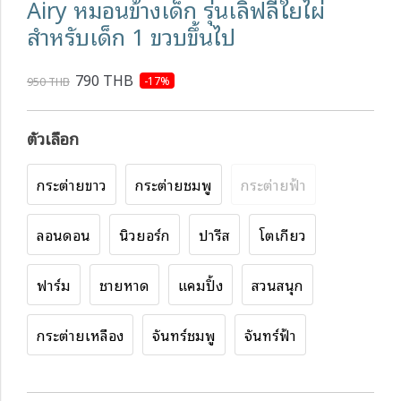
Airy หมอนข้างเด็ก รุ่นเลิฟลี่ใยไผ่
สำหรับเด็ก 1 ขวบขึ้นไป
790 THB
-17%
950 THB
ตัวเลือก
กระต่ายขาว
กระต่ายชมพู
กระต่ายฟ้า
ลอนดอน
นิวยอร์ก
ปารีส
โตเกียว
ฟาร์ม
ชายหาด
แคมปิ้ง
สวนสนุก
กระต่ายเหลือง
จันทร์ชมพู
จันทร์ฟ้า