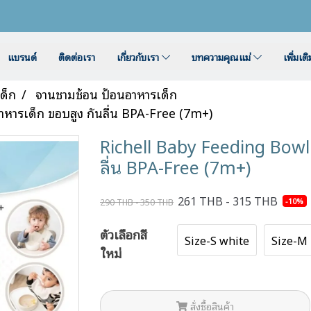
แบรนด์
ติดต่อเรา
เกี่ยวกับเรา
บทความคุณแม่
เพิ่มเต
เด็ก
จานชามช้อน ป้อนอาหารเด็ก
หารเด็ก ขอบสูง กันลื่น BPA-Free (7m+)
Richell Baby Feeding Bowl 
ลื่น BPA-Free (7m+)
261 THB - 315 THB
-10%
290 THB - 350 THB
ตัวเลือกสี
Size-S white
Size-M 
ใหม่
สั่งซื้อสินค้า