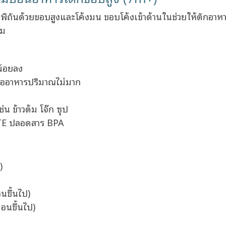
พิถันด้วยขอบสูงและโค้งมน ขอบโค้งเข้าด้านในช่วยให้ตักอาห
ิม
น้อยลง
รืออาหารปริมาณไม่มาก
 ข้าวต้ม โจ๊ก ซุป
TE ปลอดสาร BPA
)
นขึ้นไป)
อนขึ้นไป)