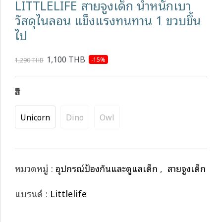
LITTLELIFE สายจูงเด็ก น้ำหนักเบา
วัสดุไนลอน แข็งแรงทนทาน 1 ขวบขึ้น
ไป
1,100 THB
-15%
1,290 THB
สี
Unicorn
Dino
Owl
หมวดหมู่ :
อุปกรณ์ป้องกันและดูแลเด็ก
,
สายจูงเด็ก
แบรนด์ :
Littlelife