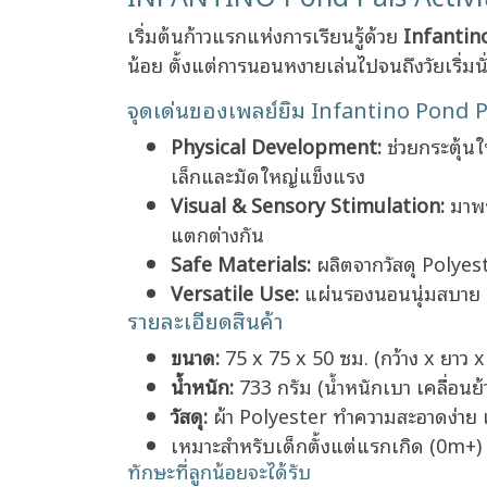
เริ่มต้นก้าวแรกแห่งการเรียนรู้ด้วย
Infantin
น้อย ตั้งแต่การนอนหงายเล่นไปจนถึงวัยเริ่มนั
จุดเด่นของเพลย์ยิม Infantino Pond P
Physical Development:
ช่วยกระตุ้นใ
เล็กและมัดใหญ่แข็งแรง
Visual & Sensory Stimulation:
มาพร
แตกต่างกัน
Safe Materials:
ผลิตจากวัสดุ Polyes
Versatile Use:
แผ่นรองนอนนุ่มสบาย ส
รายละเอียดสินค้า
ขนาด:
75 x 75 x 50 ซม. (กว้าง x ยาว x 
น้ำหนัก:
733 กรัม (น้ำหนักเบา เคลื่อน
วัสดุ:
ผ้า Polyester ทำความสะอาดง่าย 
เหมาะสำหรับเด็กตั้งแต่แรกเกิด (0m+)
ทักษะที่ลูกน้อยจะได้รับ