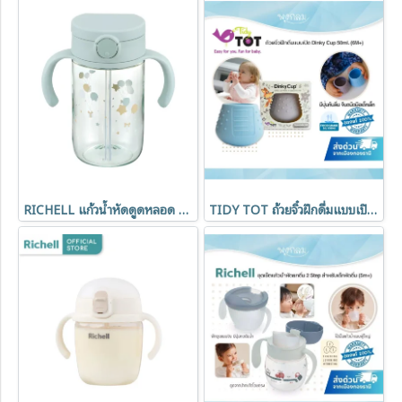
RICHELL แก้วน้ำหัดดูดหลอด รุ่น AXSTARS 320 ml. (7 เดือนขึ้นไป)
TIDY TOT ถ้วยจิ๋วฝึกดื่มแบบเปิด Dinky Cup 50ml. (6M+)