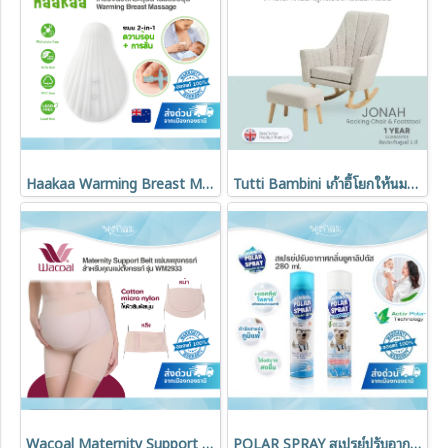
Haakaa Warming Breast Massager ลดท่อน้ำนมอุดตัน
Tutti Bambini เก้าอี้โยกให้นมเด็ก พร้อมเก้าอี้วางเท้า รุ่น Jonah
Wacoal Maternity Support Belt แผ่นพยุงครรภ์ บรรเทาปวดหลัง รุ่น WM2933
POLAR SPRAY สเปรย์ปรับอากาศ Activ Polar กลิ่นยูคาลิปตัส 280 ml