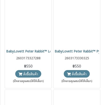
BabyLovett Peter Rabbit™ Long Sleeve Pyjamas ชุดนอนเด็กแขนยาว
BabyLovett Peter Rabbit™ Pyjamas 
2603173327288
2603173330325
฿550
฿550
สั่งซื้อสินค้า
สั่งซื้อสินค้า
(มีหลายคุณสมบัติให้เลือก)
(มีหลายคุณสมบัติให้เลือก)