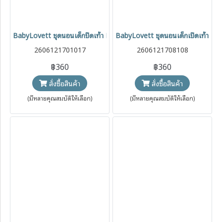
BabyLovett ชุดนอนเด็กปิดเท้า Mickey Mouse & Friends™ Two-Way
BabyLovett ชุดนอนเด็กเปิดเท้า 
2606121701017
2606121708108
฿360
฿360
สั่งซื้อสินค้า
สั่งซื้อสินค้า
(มีหลายคุณสมบัติให้เลือก)
(มีหลายคุณสมบัติให้เลือก)