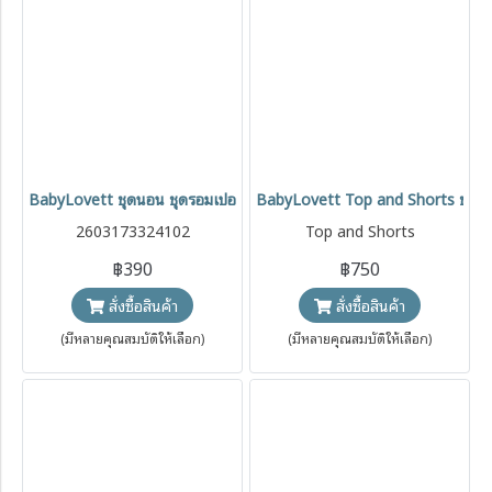
BabyLovett ชุดนอน ชุดรอมเปอร์ Peter Rabbit™ ผ้านุ่มสบาย สำหรับเด็ก
BabyLovett Top and Shorts ชุดเสื้
2603173324102
Top and Shorts
฿390
฿750
สั่งซื้อสินค้า
สั่งซื้อสินค้า
(มีหลายคุณสมบัติให้เลือก)
(มีหลายคุณสมบัติให้เลือก)