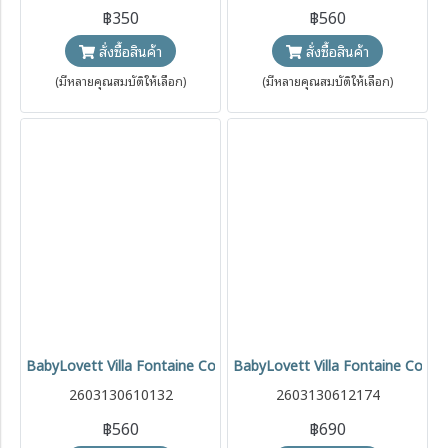
฿350
฿560
สั่งซื้อสินค้า
สั่งซื้อสินค้า
(มีหลายคุณสมบัติให้เลือก)
(มีหลายคุณสมบัติให้เลือก)
BabyLovett Villa Fontaine Collection Romper & Headband No.10 ช
BabyLovett Villa Fontaine Collec
2603130610132
2603130612174
฿560
฿690