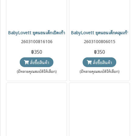
BabyLovett ชุดนอนเด็กเปิดเท้า Breakfast Collection ซิปคู่ Two-Way 
BabyLovett ชุดนอนเด็กคลุมเท้า Bre
2603100816106
2603100806015
฿350
฿350
สั่งซื้อสินค้า
สั่งซื้อสินค้า
(มีหลายคุณสมบัติให้เลือก)
(มีหลายคุณสมบัติให้เลือก)