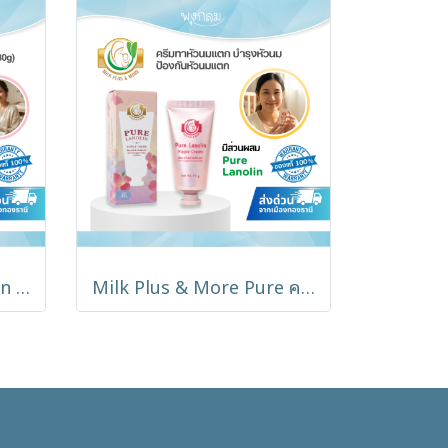
Cuddle Me Pure Lanolin Nipple Cream 30g ครีมทาหัวนมสำหรับคุณแม่ให้นมบุตร ลาโนลินเกรดทางการแพทย์
Milk Plus & More Pure ครีมบำรุงหัวนมแตก ช่วยบรรเทาอาการหัวนมแห้ง