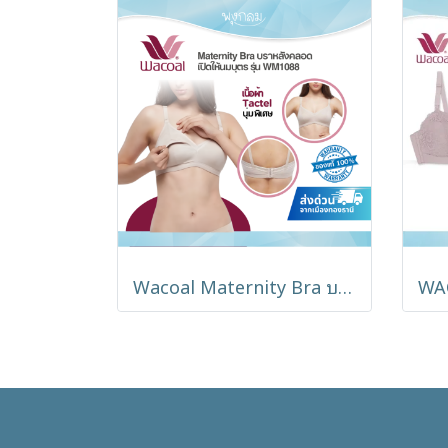
Wacoal Maternity Bra บราให้นมบุตร แบบไม่มีโครง รุ่น WM1088