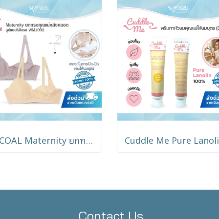
WACOAL Maternity ยกทรงคุณแม่หลังคลอด รูปแบบไร้โครง WM1092
Contact Us