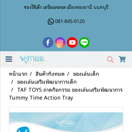
ของใช้เด็ก เตรียมคลอด เมืองทองธานี นนทบุรี
081-845-0120
หน้าแรก
สินค้าทั้งหมด
ของเล่นเด็ก
ของเล่นเสริมพัฒนาการเด็ก
TAF TOYS ถาดกิจกรรม ของเล่นเสริมพัฒนาการ
Tummy Time Action Tray