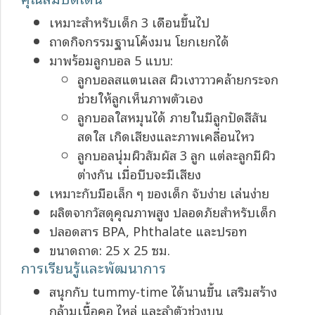
เหมาะสำหรับเด็ก 3 เดือนขึ้นไป
ถาดกิจกรรมฐานโค้งมน โยกเยกได้
มาพร้อมลูกบอล 5 แบบ:
ลูกบอลสแตนเลส ผิวเงาวาวคล้ายกระจก
ช่วยให้ลูกเห็นภาพตัวเอง
ลูกบอลใสหมุนได้ ภายในมีลูกปัดสีสัน
สดใส เกิดเสียงและภาพเคลื่อนไหว
ลูกบอลนุ่มผิวสัมผัส 3 ลูก แต่ละลูกมีผิว
ต่างกัน เมื่อบีบจะมีเสียง
เหมาะกับมือเล็ก ๆ ของเด็ก จับง่าย เล่นง่าย
ผลิตจากวัสดุคุณภาพสูง ปลอดภัยสำหรับเด็ก
ปลอดสาร BPA, Phthalate และปรอท
ขนาดถาด: 25 x 25 ซม.
การเรียนรู้และพัฒนาการ
สนุกกับ tummy-time ได้นานขึ้น เสริมสร้าง
กล้ามเนื้อคอ ไหล่ และลำตัวช่วงบน