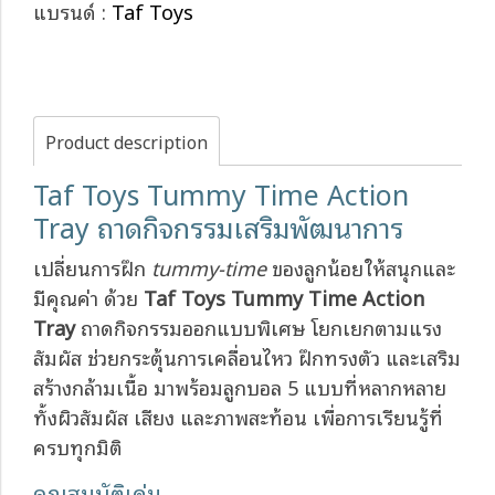
แบรนด์ :
Taf Toys
Product description
Taf Toys Tummy Time Action
Tray ถาดกิจกรรมเสริมพัฒนาการ
เปลี่ยนการฝึก
tummy-time
ของลูกน้อยให้สนุกและ
มีคุณค่า ด้วย
Taf Toys Tummy Time Action
Tray
ถาดกิจกรรมออกแบบพิเศษ โยกเยกตามแรง
สัมผัส ช่วยกระตุ้นการเคลื่อนไหว ฝึกทรงตัว และเสริม
สร้างกล้ามเนื้อ มาพร้อมลูกบอล 5 แบบที่หลากหลาย
ทั้งผิวสัมผัส เสียง และภาพสะท้อน เพื่อการเรียนรู้ที่
ครบทุกมิติ
คุณสมบัติเด่น