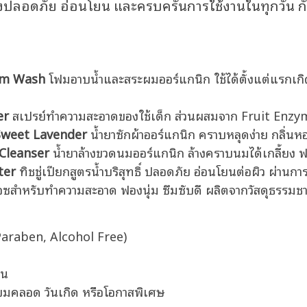
งปลอดภัย อ่อนโยน และครบครันการใช้งานในทุกวัน กับเ
am Wash
โฟมอาบน้ำและสระผมออร์แกนิก ใช้ได้ตั้งแต่แรกเกิ
er
สเปรย์ทำความสะอาดของใช้เด็ก ส่วนผสมจาก Fruit Enzyme 
Sweet Lavender
น้ำยาซักผ้าออร์แกนิก คราบหลุดง่าย กลิ่น
Cleanser
น้ำยาล้างขวดนมออร์แกนิก ล้างคราบนมได้เกลี้ยง ฟ
ter
ทิชชู่เปียกสูตรน้ำบริสุทธิ์ ปลอดภัย อ่อนโยนต่อผิว ผ่านก
อซสำหรับทำความสะอาด ฟองนุ่ม ซึมซับดี ผลิตจากวัสดุธรรม
 Paraben, Alcohol Free)
าน
ี่ยมคลอด วันเกิด หรือโอกาสพิเศษ