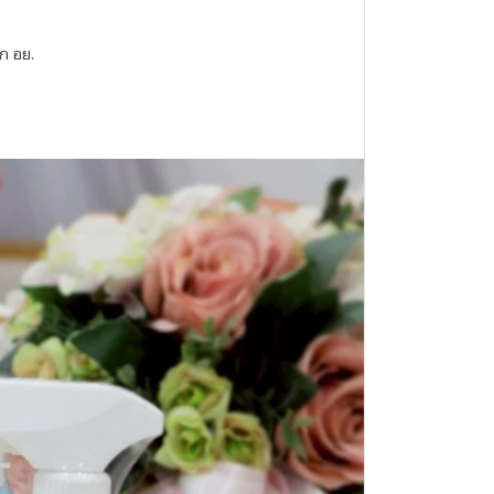
ก อย.