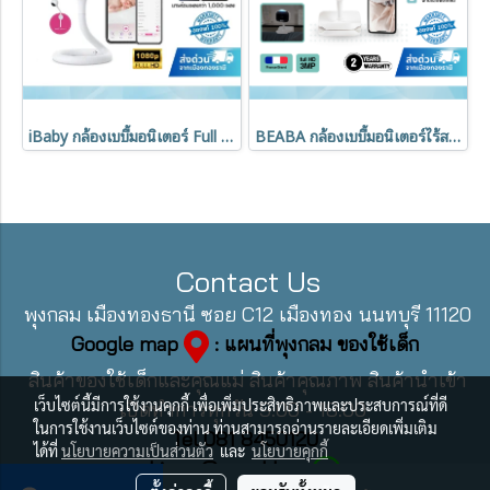
iBaby กล้องเบบี้มอนิเตอร์ Full HD 1080p รุ่น M2C พร้อม Night Vision
BEABA กล้องเบบี้มอนิเตอร์ไร้สาย เชื่อมต่อ Wi-fi Zen Nomad Video Baby Monitor
Contact Us
พุงกลม เมืองทองธานี ซอย C12 เมืองทอง นนทบุรี 11120
Google map
: แผนที่พุงกลม ของใช้เด็ก
สินค้าของใช้เด็กและคุณแม่ สินค้าคุณภาพ สินค้านำเข้า
เว็บไซต์นี้มีการใช้งานคุกกี้ เพื่อเพิ่มประสิทธิภาพและประสบการณ์ที่ดี
เปิดทำการทุกวัน 9:00 - 18:00
ในการใช้งานเว็บไซต์ของท่าน ท่านสามารถอ่านรายละเอียดเพิ่มเติม
Tel 081 8450120
ได้ที่
นโยบายความเป็นส่วนตัว
และ
นโยบายคุกกี้
Line : @pungklom