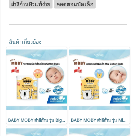
สำลีก้านผิวแพ้ง่าย
คอตตอนบัดเด็ก
สินค้าเกี่ยวข้อง
BABY MOBY สำลีก้าน รุ่น Big Cotton Buds 110 ก้าน
BABY MOBY สำลีก้าน รุ่น Mini Cotton Buds 150 ก้าน