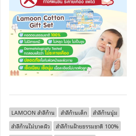
LAMOON สำลีก้าน
สำลีก้านเด็ก
สำลีก้านนุ่ม
สำลีก้านไม่บาดผิว
สำลีก้านฝ้ายธรรมชาติ 100%