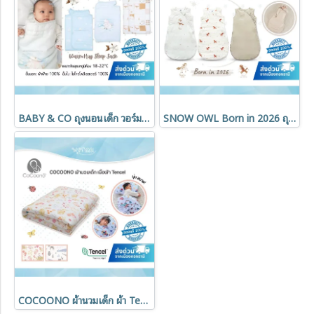
BABY & CO ถุงนอนเด็ก วอร์มฮัก WarmHug Sleep Sack (3-18 เดือน)
SNOW OWL Born in 2026 ถุงนอนเด็ก 2 Way Zip Sleeveless Sleeping Bag
COCOONO ผ้านวมเด็ก ผ้า Tencel หนา 1.5 นิ้ว ระบายอากาศดี นุ่มเบา