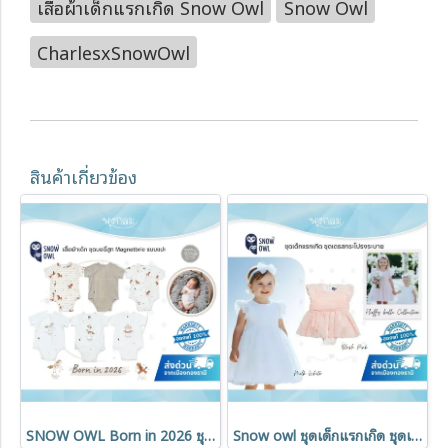
เสื้อผ้าเด็กแรกเกิด Snow Owl
Snow Owl
CharlesxSnowOwl
สินค้าเกี่ยวข้อง
SNOW OWL Born in 2026 ชุดบอดี้สูท เนื้อนุ่ม ระบายอากาศดี (0-6m)
Snow owl ชุดเด็กแรกเกิด ชุดเดรสกระโปรงระบาย Collection fluffy belle dress