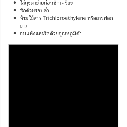
ใส่ถุงตาข่ายก่อนซักเครื่อง
ซักด้วยรอบต่ำ
ห้ามใช้สาร Trichloroethylene หรือสารฟอก
ขาว
อบแห้งและรีดด้วยอุณหภูมิต่ำ