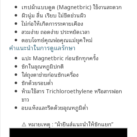
เทปผ้าแบบดูด (Magnetbric) ใช้งานสะดวก
ผิวนุ่ม ลื่น เรียบ ไม่ขีดข่วนผิว
ไม่ก่อให้เกิดการระคายเคือง
สวมง่าย ถอดง่าย ประหยัดเวลา
ตอบโจทย์คุณพ่อคุณแม่ยุคใหม่
คำแนะนำในการดูแลรักษา
แปะ Magnetbric ก่อนซักทุกครั้ง
ซักในอุณหภูมิปกติ
ใส่ถุงตาข่ายก่อนซักเครื่อง
ซักด้วยรอบต่ำ
ห้ามใช้สาร Trichloroethylene หรือสารฟอก
ขาว
อบแห้งและรีดด้วยอุณหภูมิต่ำ
⚠️ หมายเหตุ : “ผ้ายีนส์แนะนำให้ซักแยก”