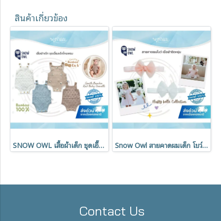
สินค้าเกี่ยวข้อง
SNOW OWL เสื้อผ้าเด็ก ชุดเอี๊ยมเด็กไหมพรม Gentle Bamboo Knit Baby Overalls
Snow Owl สายคาดผมเด็ก โบว์ผ้ายืด Fluffy Belle ผ้าเยื่อไผ่ นุ่ม ใส่สบาย
Contact Us