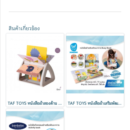
สินค้าเกี่ยวข้อง
TAF TOYS หนังสือผ้าสองด้าน หมุนได้ Tummy Time Spinning Book
TAF TOYS หนังสือผ้าเสริมพัฒนาการ My 1st Busy Book สำหรับเด็ก 18 เดือนขึ้นไป