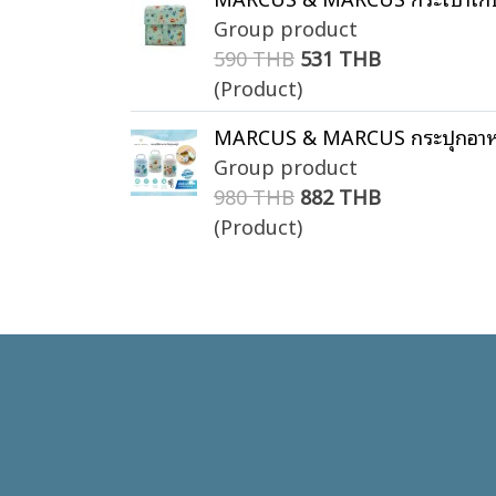
Group product
590 THB
531 THB
(Product)
MARCUS & MARCUS กระปุกอาหาร
Group product
980 THB
882 THB
(Product)