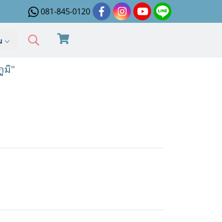
081-845-0120
ิม
ูมิ"