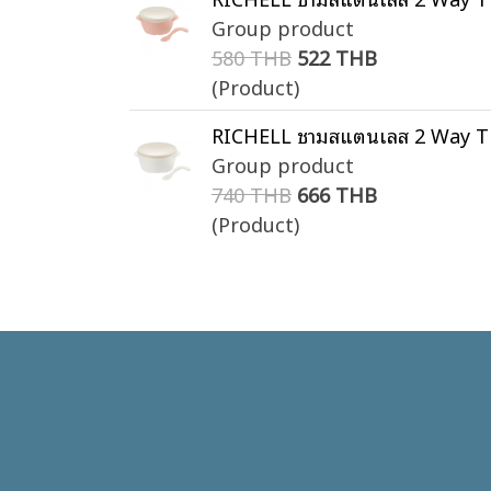
Group product
580 THB
522 THB
(Product)
RICHELL ชามสแตนเลส 2 Way TL
Group product
740 THB
666 THB
(Product)