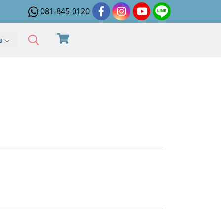
081-845-0120
ิม