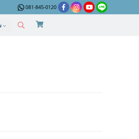
081-845-0120
ิม