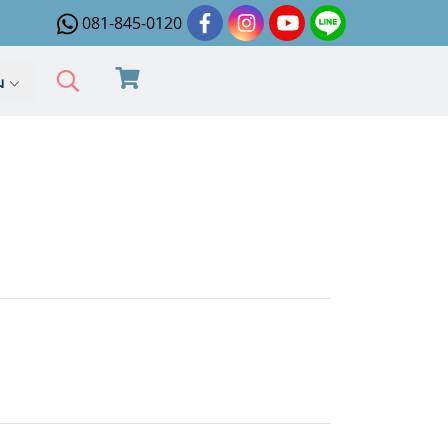
081-845-0120
ิม