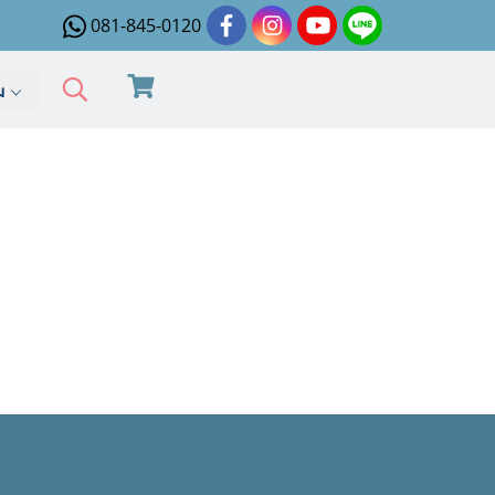
081-845-0120
ิม