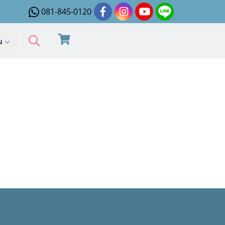
081-845-0120
ิม